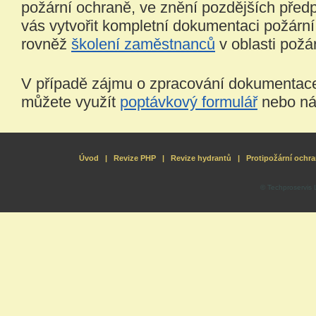
požární ochraně, ve znění pozdějších před
vás vytvořit kompletní dokumentaci požárn
rovněž
školení zaměstnanců
v oblasti požá
V případě zájmu o zpracování dokumentace
můžete využít
poptávkový formulář
nebo n
Úvod
|
Revize PHP
|
Revize hydrantů
|
Protipožární ochr
© Techproservis
unforgettable
cherished
who
makes
the
best
https://www.silkshome.com/
best
silk
pillowcase
is